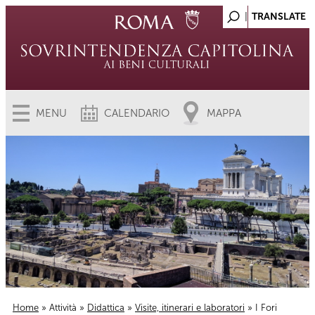
MENU
CALENDARIO
MAPPA
Home
»
Attività
»
Didattica
»
Visite, itinerari e laboratori
» I Fori