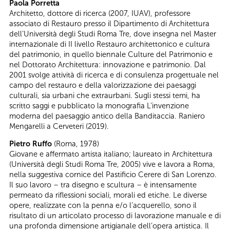
Paola Porretta
Architetto, dottore di ricerca (2007, IUAV), professore
associato di Restauro presso il Dipartimento di Architettura
dell’Università degli Studi Roma Tre, dove insegna nel Master
internazionale di II livello Restauro architettonico e cultura
del patrimonio, in quello biennale Culture del Patrimonio e
nel Dottorato Architettura: innovazione e patrimonio. Dal
2001 svolge attività di ricerca e di consulenza progettuale nel
campo del restauro e della valorizzazione dei paesaggi
culturali, sia urbani che extraurbani. Sugli stessi temi, ha
scritto saggi e pubblicato la monografia L’invenzione
moderna del paesaggio antico della Banditaccia. Raniero
Mengarelli a Cerveteri (2019).
Pietro Ruffo
(Roma, 1978)
Giovane e affermato artista italiano; laureato in Architettura
(Università degli Studi Roma Tre, 2005) vive e lavora a Roma,
nella suggestiva cornice del Pastificio Cerere di San Lorenzo.
Il suo lavoro – tra disegno e scultura – è intensamente
permeato da riflessioni sociali, morali ed etiche. Le diverse
opere, realizzate con la penna e/o l’acquerello, sono il
risultato di un articolato processo di lavorazione manuale e di
una profonda dimensione artigianale dell’opera artistica. Il