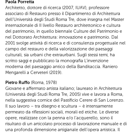
Paola Porretta
Architetto, dottore di ricerca (2007, IUAV), professore
associato di Restauro presso il Dipartimento di Architettura
dell’Università degli Studi Roma Tre, dove insegna nel Master
internazionale di II livello Restauro architettonico e cultura
del patrimonio, in quello biennale Culture del Patrimonio e
nel Dottorato Architettura: innovazione e patrimonio. Dal
2001 svolge attività di ricerca e di consulenza progettuale nel
campo del restauro e della valorizzazione dei paesaggi
culturali, sia urbani che extraurbani. Sugli stessi temi, ha
scritto saggi e pubblicato la monografia L’invenzione
moderna del paesaggio antico della Banditaccia. Raniero
Mengarelli a Cerveteri (2019).
Pietro Ruffo
(Roma, 1978)
Giovane e affermato artista italiano; laureato in Architettura
(Università degli Studi Roma Tre, 2005) vive e lavora a Roma,
nella suggestiva cornice del Pastificio Cerere di San Lorenzo.
Il suo lavoro – tra disegno e scultura – è intensamente
permeato da riflessioni sociali, morali ed etiche. Le diverse
opere, realizzate con la penna e/o l’acquerello, sono il
risultato di un articolato processo di lavorazione manuale e di
una profonda dimensione artigianale dell’opera artistica. Il