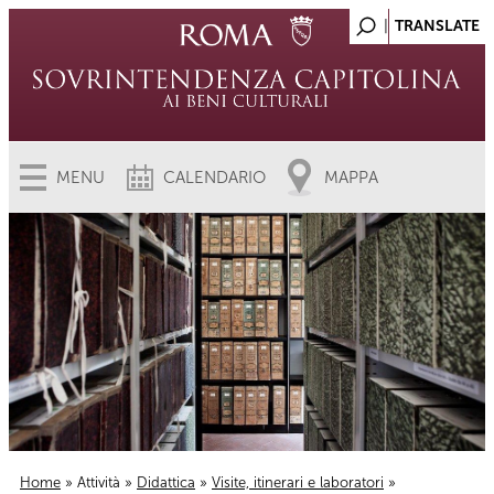
MENU
CALENDARIO
MAPPA
Home
»
Attività
»
Didattica
»
Visite, itinerari e laboratori
»