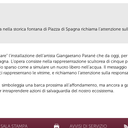
a nella storica fontana di Piazza di Spagna richiama l’attenzione sul
are” l’installazione dell’artista Giangaetano Patané che da oggi, per
agna. L’opera consiste nella rappresentazione scultorea di cinque pes
sparso come a simulare un nuoto libero nell’acqua. Il messaggio c
sci rappresentano le vittime, e richiamano l’attenzione sulla respons
a, simboleggia una barca prossima all’affondamento, ma ancora a ga
intraprendere azioni di salvaguardia del nostro ecosistema.
SALA STAMPA
AVVISI DI SERVIZIO