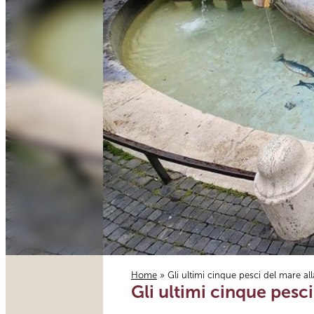
Home
» Gli ultimi cinque pesci del mare al
Gli ultimi cinque pesci
Tu sei qui