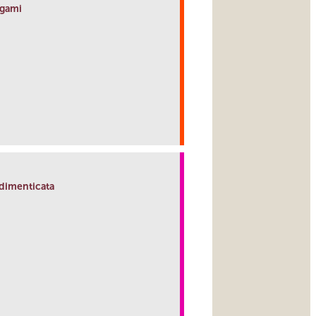
rigami
link
 dimenticata
link