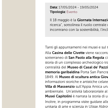
Data:
17/05/2024 - 19/05/2024
Tipologia:
Evento
Il 18 maggio è la
Giornata Internazi
ricerca”, sottolinea il ruolo centrale 
incontrano con la sostenibilità, l’incl
Tanti gli appuntamenti nei musei e sul t
Alla
Casina delle Civette
viene racconta
sotterraneo di
San Paolo alla Regola
ci
storia di un complesso archeologico tra
centralità del
Museo di Casal de’ Pazz
memoria garibaldina
Porta San Pancraz
1849. Al
Museo di scultura antica Gio
informazioni storiche e artistiche cela
Villa di Massenzio
sull’Appia Antica un
ambientale. Un’attività laboratoriale a
Musei Capitolini
è narrata la storia di
Inoltre, in programma visite guidate al
unitaria di arte e scienza in Ulisse Aldr