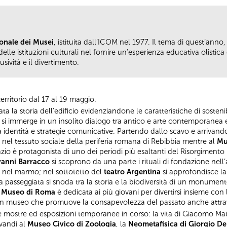
onale dei Musei
, istituita dall’ICOM nel 1977. Il tema di quest’anno
delle istituzioni culturali nel fornire un’esperienza educativa olistica 
usività e il divertimento.
erritorio dal 17 al 19 maggio.
ta la storia dell’edificio evidenziandone le caratteristiche di sosteni
 si immerge in un insolito dialogo tra antico e arte contemporanea 
 identità e strategie comunicative. Partendo dallo scavo e arrivando
i
nel tessuto sociale della periferia romana di Rebibbia mentre al
Mu
io è protagonista di uno dei periodi più esaltanti del Risorgimento
vanni Barracco
si scoprono da una parte i rituali di fondazione nell’a
te nel marmo; nel sottotetto del
teatro Argentina
si approfondisce la
a passeggiata si snoda tra la storia e la biodiversità di un monumen
l
Museo di Roma
è dedicata ai più giovani per divertirsi insieme con 
 un museo che promuove la consapevolezza del passato anche attrave
le mostre ed esposizioni temporanee in corso: la vita di Giacomo Mat
ovandi al
Museo Civico di Zoologia
, la
Neometafisica di Giorgio De 