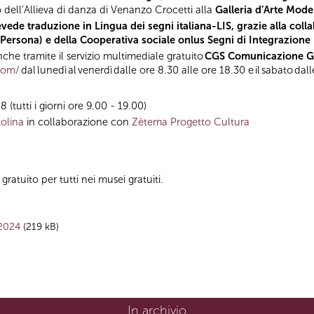
 dell’Allieva di danza di Venanzo Crocetti alla
Galleria d’Arte Mode
revede traduzione in Lingua dei segni italiana-LIS, grazie alla col
la Persona) e della Cooperativa sociale onlus Segni di Integrazione
he tramite il servizio multimediale gratuito
CGS Comunicazione Glo
.com/
dal lunedì al venerdì dalle ore 8.30 alle ore 18.30 e il sabato da
(tutti i giorni ore 9.00 - 19.00)
olina
in collaborazione con
Zètema Progetto Cultura
ratuito per tutti nei musei gratuiti.
 2024
(219 kB)
In archivio