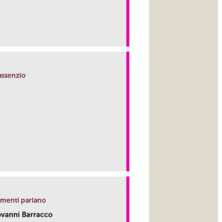
link
Massenzio
link
ammenti parlano
ovanni Barracco