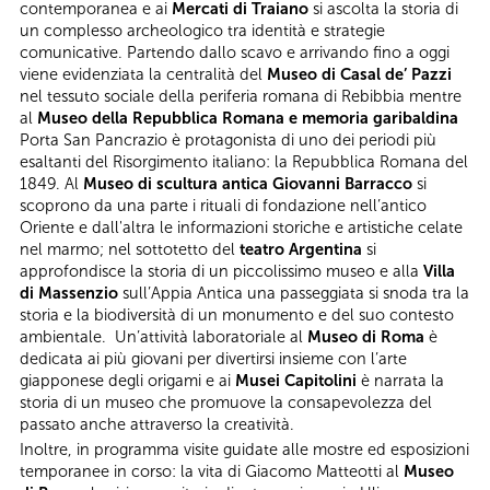
contemporanea e ai
Mercati di Traiano
si ascolta la storia di
un complesso archeologico tra identità e strategie
comunicative. Partendo dallo scavo e arrivando fino a oggi
viene evidenziata la centralità del
Museo di Casal de’ Pazzi
nel tessuto sociale della periferia romana di Rebibbia mentre
al
Museo della Repubblica Romana e memoria garibaldina
Porta San Pancrazio è protagonista di uno dei periodi più
esaltanti del Risorgimento italiano: la Repubblica Romana del
1849. Al
Museo di scultura antica Giovanni Barracco
si
scoprono da una parte i rituali di fondazione nell’antico
Oriente e dall'altra le informazioni storiche e artistiche celate
nel marmo; nel sottotetto del
teatro Argentina
si
approfondisce la storia di un piccolissimo museo e alla
Villa
di Massenzio
sull’Appia Antica una passeggiata si snoda tra la
storia e la biodiversità di un monumento e del suo contesto
ambientale. Un’attività laboratoriale al
Museo di Roma
è
dedicata ai più giovani per divertirsi insieme con l’arte
giapponese degli origami e ai
Musei Capitolini
è narrata la
storia di un museo che promuove la consapevolezza del
passato anche attraverso la creatività.
Inoltre, in programma visite guidate alle mostre ed esposizioni
temporanee in corso: la vita di Giacomo Matteotti al
Museo