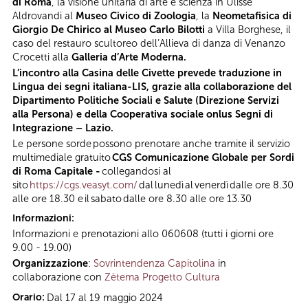
di Roma
, la visione unitaria di arte e scienza in Ulisse
Aldrovandi al
Museo Civico di Zoologia
, la
Neometafisica di
Giorgio De Chirico al Museo Carlo Bilotti
a Villa Borghese, il
caso del restauro scultoreo dell’Allieva di danza di Venanzo
Crocetti alla
Galleria d’Arte Moderna.
L’incontro alla Casina delle Civette prevede traduzione in
Lingua dei segni italiana-LIS, grazie alla collaborazione del
Dipartimento Politiche Sociali e Salute (Direzione Servizi
alla Persona) e della Cooperativa sociale onlus Segni di
Integrazione – Lazio.
Le persone sorde possono prenotare anche tramite il servizio
multimediale gratuito
CGS Comunicazione Globale per Sordi
di Roma Capitale -
collegandosi al
sito
https://cgs.veasyt.com/
dal lunedì al venerdì dalle ore 8.30
alle ore 18.30 e il sabato dalle ore 8.30 alle ore 13.30
Informazioni:
Informazioni e prenotazioni allo 060608 (tutti i giorni ore
9.00 - 19.00)
Organizzazione
:
Sovrintendenza Capitolina
in
collaborazione con
Zètema Progetto Cultura
Orario:
Dal 17 al 19 maggio 2024