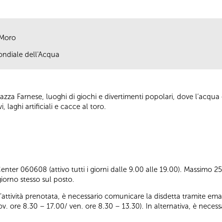
 Moro
ondiale dell'Acqua
zza Farnese, luoghi di giochi e divertimenti popolari, dove l’acqua 
 laghi artificiali e cacce al toro.
ter 060608 (attivo tutti i giorni dalle 9.00 alle 19.00). Massimo 25 p
iorno stesso sul posto.
ll’attività prenotata, è necessario comunicare la disdetta tramite emai
iov. ore 8.30 – 17.00/ ven. ore 8.30 – 13.30). In alternativa, è nece