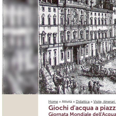
Home
»
Attività
»
Didattica
»
Visite, itinerar
Giochi d'acqua a piaz
Tu sei qui
Giornata Mondiale dell'Acqu