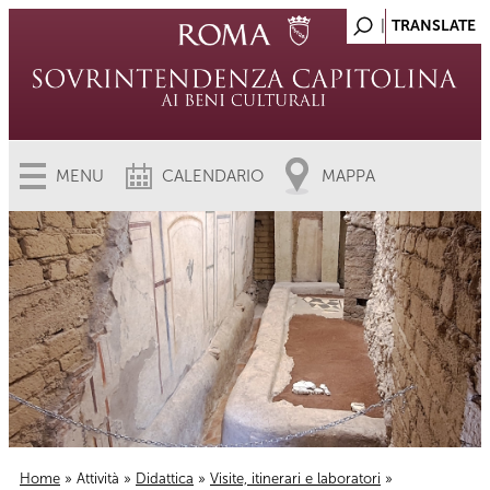
MENU
CALENDARIO
MAPPA
Home
»
Attività
»
Didattica
»
Visite, itinerari e laboratori
»