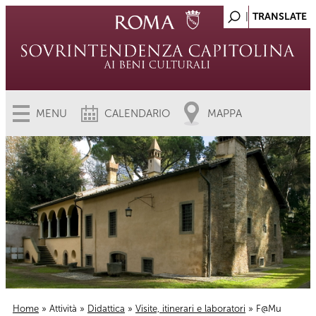
MENU
CALENDARIO
MAPPA
Home
»
Attività
»
Didattica
»
Visite, itinerari e laboratori
» F@Mu