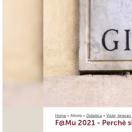
Home
»
Attività
»
Didattica
»
Visite, itinerar
F@Mu 2021 - Perchè si
Tu sei qui