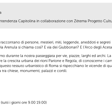
a
ovrintendenza Capitolina in collaborazione con Zètema Progetto Cult
ci raccontano di persone, mestieri, miti, leggende, aneddoti e segreti
ia Arenula si chiama così? E via dei Giubbonari? E l’Arco degli Acetar
 durante la nostra passeggiata per vie, piazze, larghi ed archi. La
 la crescita urbana dei rioni Parione e Regola, di conoscerne i cambia
 questo tessuto urbanistico di Roma si rispecchiano le vicende di quas
a tra chiese, monumenti, palazzi e cortili.
utti i giorni ore 9.00 19.00)