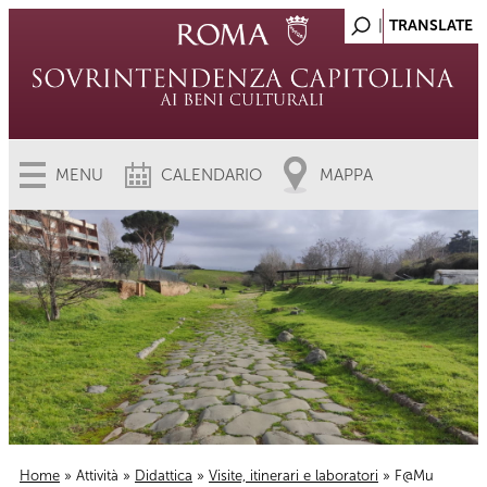
MENU
CALENDARIO
MAPPA
Home
»
Attività
»
Didattica
»
Visite, itinerari e laboratori
» F@Mu