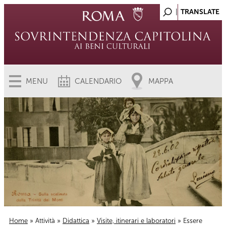
MENU
CALENDARIO
MAPPA
Home
»
Attività
»
Didattica
»
Visite, itinerari e laboratori
» Essere