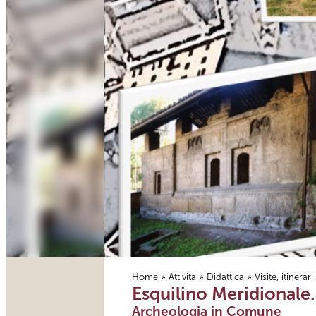
Home
»
Attività
»
Didattica
»
Visite, itinerar
Esquilino Meridionale. 
Tu sei qui
Archeologia in Comune