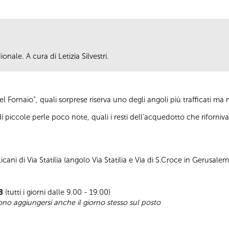
nale. A cura di Letizia Silvestri.
l Fornaio”, quali sorprese riserva uno degli angoli più trafficati m
 piccole perle poco note, quali i resti dell’acquedotto che riforni
cani di Via Statilia (angolo Via Statilia e Via di S.Croce in Gerusale
8
(tutti i giorni dalle 9.00 - 19.00)
sono aggiungersi anche il giorno stesso sul posto