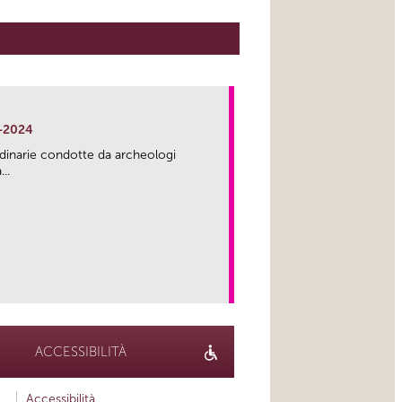
-2024
rdinarie condotte da archeologi
..
link
ACCESSIBILITÀ
Accessibilità