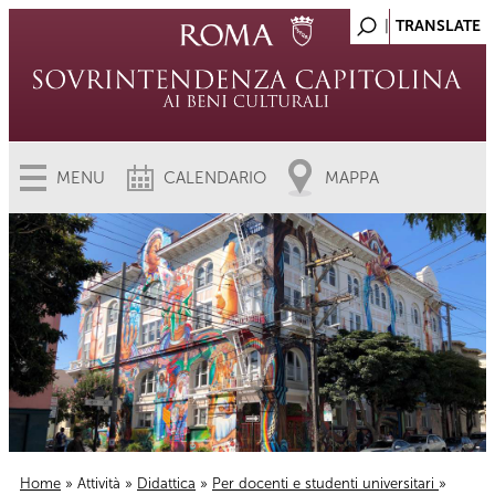
MENU
CALENDARIO
MAPPA
Home
»
Attività
»
Didattica
»
Per docenti e studenti universitari
»