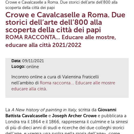
Crowe e Cavalcaselle a Roma. Due storici dell’arte dell’800 alla
Tu sei qui
scoperta della città dei papi
Crowe e Cavalcaselle a Roma. Due
storici dell’arte dell’800 alla
scoperta della città dei papi
ROMA RACCONTA... Educare alle mostre,
educare alla città 2021/2022
Data:
09/11/2021
Luogo:
online
Incontro online a cura di Valentina Fraticelli
nell'ambito di
Roma racconta... Educare alle mostre
educare alla città
.
La
A New history of painting in Italy
, scritta da
Giovanni
Battista Cavalcaselle
e
Joseph Archer Crowe
e pubblicata a
Londra tra il 1864 e il 1866, rappresenta il culmine e la sintesi
di più di dieci anni di studi e ricerche dei due colleghi storici
dell’arte, e «segna una svolta nella storia dell’arte», come