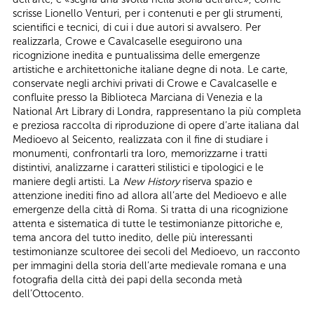
scrisse Lionello Venturi, per i contenuti e per gli strumenti,
scientifici e tecnici, di cui i due autori si avvalsero. Per
realizzarla, Crowe e Cavalcaselle eseguirono una
ricognizione inedita e puntualissima delle emergenze
artistiche e architettoniche italiane degne di nota. Le carte,
conservate negli archivi privati di Crowe e Cavalcaselle e
confluite presso la Biblioteca Marciana di Venezia e la
National Art Library di Londra, rappresentano la più completa
e preziosa raccolta di riproduzione di opere d’arte italiana dal
Medioevo al Seicento, realizzata con il fine di studiare i
monumenti, confrontarli tra loro, memorizzarne i tratti
distintivi, analizzarne i caratteri stilistici e tipologici e le
maniere degli artisti. La
New History
riserva spazio e
attenzione inediti fino ad allora all’arte del Medioevo e alle
emergenze della città di Roma. Si tratta di una ricognizione
attenta e sistematica di tutte le testimonianze pittoriche e,
tema ancora del tutto inedito, delle più interessanti
testimonianze scultoree dei secoli del Medioevo, un racconto
per immagini della storia dell’arte medievale romana e una
fotografia della città dei papi della seconda metà
dell’Ottocento.