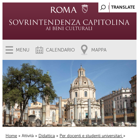
MENU
CALENDARIO
MAPPA
Home
»
Attività
»
Didattica
»
Per docenti e studenti universitari
»