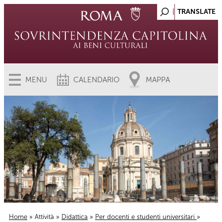
MENU
CALENDARIO
MAPPA
Home
»
Attività
»
Didattica
»
Per docenti e studenti universitari
»