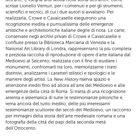
scrisse Lionello Venturi, per i contenuti e per gli strumenti,
scientifici e tecnici, di cui i due autori si avvalsero. Per
realizzarla, Crowe e Cavalcaselle eseguirono una
ricognizione inedita e puntualissima delle emergenze
artistiche e architettoniche italiane degne di nota. Le carte,
conservate negli archivi privati di Crowe e Cavalcaselle e
confluite presso la Biblioteca Marciana di Venezia e la
National Art Library di Londra, rappresentano la più completa
e preziosa raccolta di riproduzione di opere d’arte italiana dal
Medioevo al Seicento, realizzata con il fine di studiare i
monumenti, confrontarli tra loro, memorizzarne i tratti
distintivi, analizzarne i caratteri stilistici e tipologici e le
maniere degli artisti. La
New History
riserva spazio e
attenzione inediti fino ad allora all’arte del Medioevo e alle
emergenze della città di Roma. Si tratta di una ricognizione
attenta e sistematica di tutte le testimonianze pittoriche e,
tema ancora del tutto inedito, delle più interessanti
testimonianze scultoree dei secoli del Medioevo, un racconto
per immagini della storia dell’arte medievale romana e una
fotografia della città dei papi della seconda metà
dell’Ottocento.