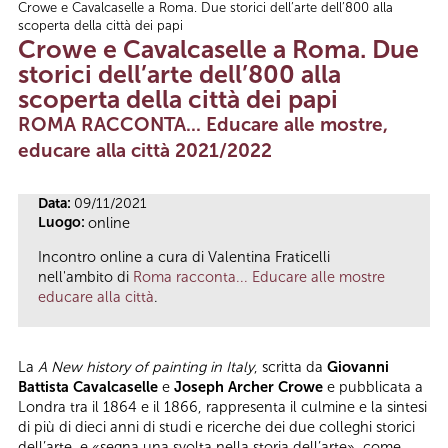
Crowe e Cavalcaselle a Roma. Due storici dell’arte dell’800 alla
Tu sei qui
scoperta della città dei papi
Crowe e Cavalcaselle a Roma. Due
storici dell’arte dell’800 alla
scoperta della città dei papi
ROMA RACCONTA... Educare alle mostre,
educare alla città 2021/2022
Data:
09/11/2021
Luogo:
online
Incontro online a cura di Valentina Fraticelli
nell'ambito di
Roma racconta... Educare alle mostre
educare alla città
.
La
A New history of painting in Italy
, scritta da
Giovanni
Battista Cavalcaselle
e
Joseph Archer Crowe
e pubblicata a
Londra tra il 1864 e il 1866, rappresenta il culmine e la sintesi
di più di dieci anni di studi e ricerche dei due colleghi storici
dell’arte, e «segna una svolta nella storia dell’arte», come