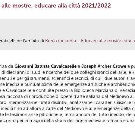
le mostre, educare alla città 2021/2022
raticelli nell'ambito di
Roma racconta... Educare alle mostre educare
ritta da
Giovanni Battista Cavalcaselle
e
Joseph Archer Crowe
e pu
 di dieci anni di studi e ricerche dei due colleghi storici dell’arte, e 
nuti e per gli strumenti, scientifici e tecnici, di cui i due autori si 
e inedita e puntualissima delle emergenze artistiche e architettonic
e e Cavalcaselle e confluite presso la Biblioteca Marciana di Venezia
 raccolta di riproduzione di opere d’arte italiana dal Medioevo al S
, memorizzarne i tratti distintivi, analizzarne i caratteri stilistici e t
 inediti fino ad allora all’arte del Medioevo e alle emergenze della ci
tte le testimonianze pittoriche e, tema ancora del tutto inedito, dell
acconto per immagini della storia dell’arte medievale romana e una f