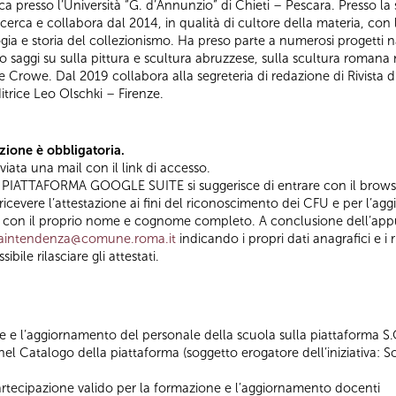
rca presso l’Università “G. d’Annunzio” di Chieti – Pescara. Presso la
icerca e collabora dal 2014, in qualità di cultore della materia, con 
logia e storia del collezionismo. Ha preso parte a numerosi progetti na
 saggi su sulla pittura e scultura abruzzese, sulla scultura romana n
e Crowe. Dal 2019 collabora alla segreteria di redazione di Rivista d
trice Leo Olschki – Firenze.
one è obbligatoria.
iata una mail con il link di accesso.
SU PIATTAFORMA GOOGLE SUITE si suggerisce di entrare con il bro
i ricevere l’attestazione ai fini del riconoscimento dei CFU e per l’
osi con il proprio nome e cognome completo. A conclusione dell’app
vraintendenza@comune.roma.it
indicando i propri dati anagrafici e i r
ile rilasciare gli attestati.
 e l’aggiornamento del personale della scuola sulla piattaforma S.O
 nel Catalogo della piattaforma (soggetto erogatore dell’iniziativa: 
i partecipazione valido per la formazione e l’aggiornamento docenti