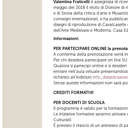
Valentina Fraticelli
è assegnista di rice
maggio del 2018 il titolo di Dottore di r
e di Storia della critica d’arte e Museo
convegni internazionali, e ha pubblicato
disegni di riproduzione di Cavalcaselle 
dell'Arte Medievale e Moderna, Casa Edi
Informazioni:
PER PARTECIPARE ONLINE la prenotazi
A conferma della prenotazione verrà inv
Per chi desidera partecipare on line 
Qualora si partecipi online e si desider
entrare nell’aula virtuale presentand
richiesto all’indirizzo
info_didatticaso
Senza queste informazioni non sarà possib
CREDITI FORMATIVI
PER DOCENTI DI SCUOLA
Il programma è valido per la formazione
Le iniziative formative saranno attivate
Culturali).
É previsto il rilascio di un attestato d