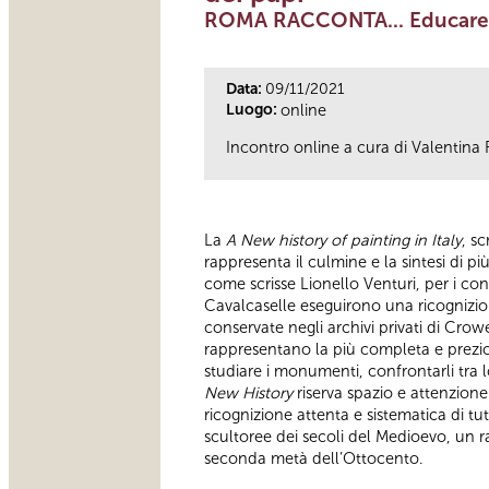
ROMA RACCONTA... Educare al
Data:
09/11/2021
Luogo:
online
Incontro online a cura di Valentina F
La
A New history of painting in Italy
, sc
rappresenta il culmine e la sintesi di più
come scrisse Lionello Venturi, per i conte
Cavalcaselle eseguirono una ricognizion
conservate negli archivi privati di Crow
rappresentano la più completa e preziosa
studiare i monumenti, confrontarli tra loro
New History
riserva spazio e attenzione
ricognizione attenta e sistematica di tu
scultoree dei secoli del Medioevo, un r
seconda metà dell’Ottocento.