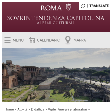
MENU
CALENDARIO
MAPPA
Home
»
Attività
»
Didattica
»
Visite, itinerari e laboratori
»