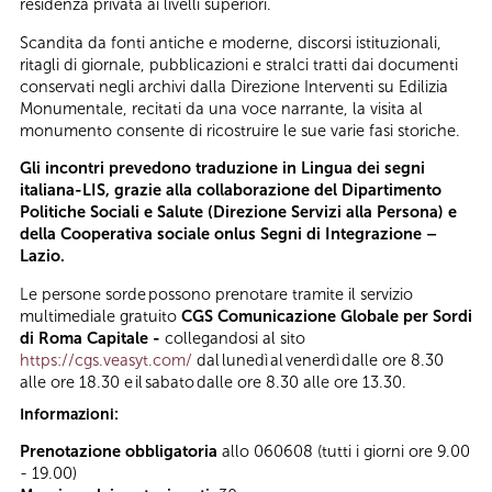
residenza privata ai livelli superiori.
Scandita da fonti antiche e moderne, discorsi istituzionali,
ritagli di giornale, pubblicazioni e stralci tratti dai documenti
conservati negli archivi dalla Direzione Interventi su Edilizia
Monumentale, recitati da una voce narrante, la visita al
monumento consente di ricostruire le sue varie fasi storiche.
Gli incontri prevedono traduzione in Lingua dei segni
italiana-
LIS
, grazie alla collaborazione del Dipartimento
Politiche Sociali e Salute (Direzione Servizi alla Persona) e
della Cooperativa sociale onlus Segni di Integrazione –
Lazio.
Le persone sorde possono prenotare tramite il servizio
multimediale gratuito
CGS Comunicazione Globale per Sordi
di Roma Capitale -
collegandosi al sito
https://cgs.veasyt.com/
dal lunedì al venerdì dalle ore 8.30
alle ore 18.30 e il sabato dalle ore 8.30 alle ore 13.30.
Informazioni:
Prenotazione obbligatoria
allo 060608 (tutti i giorni ore 9.00
- 19.00)