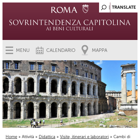
MENU
CALENDARIO
MAPPA
Home
»
Attività
»
Didattica
»
Visite, itinerari e laboratori
» Cambi di