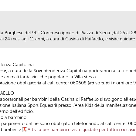
lla Borghese del 90° Concorso ippico di Piazza di Siena (dal 25 al
i 24 mesi agli 11 anni, a cura di Casina di Raffaello, e visite guidate 
denza Capitolina
ese
, a cura della Sovrintendenza Capitolina porteranno alla scoper
 e animali fantastici che popolano la Villa stessa.
azione obbligatoria al call center 060608 (attivo tutti i giorni ore 9
FAELLO
boratoriali per bambini della Casina di Raffaello si svolgono all’este
ione Italiana Sport Equestri) presso l’Area Kids della manifestazione,
rno dell’edificio.
,00 a bambino.
ivo pagamento online sono obbligatori telefonando al call center 06060
r bambini >
Attività per bambini e visite guidate per tutti in occa