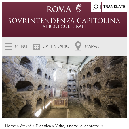
MENU
CALENDARIO
MAPPA
Home
»
Attività
»
Didattica
»
Visite, itinerari e laboratori
»