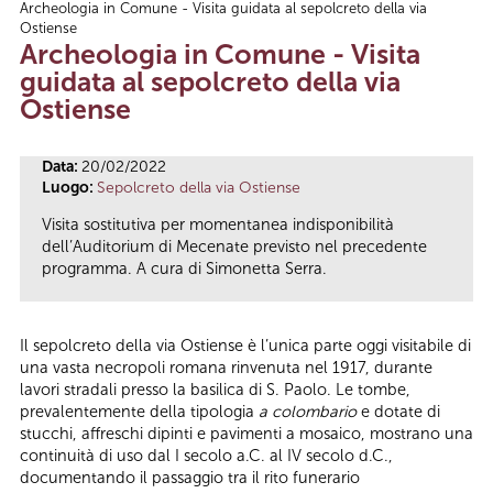
Archeologia in Comune - Visita guidata al sepolcreto della via
Tu sei qui
Ostiense
Archeologia in Comune - Visita
guidata al sepolcreto della via
Ostiense
Data:
20/02/2022
Luogo:
Sepolcreto della via Ostiense
Visita sostitutiva per momentanea indisponibilità
dell’Auditorium di Mecenate previsto nel precedente
programma. A cura di Simonetta Serra.
Il sepolcreto della via Ostiense è l’unica parte oggi visitabile di
una vasta necropoli romana rinvenuta nel 1917, durante
lavori stradali presso la basilica di S. Paolo. Le tombe,
prevalentemente della tipologia
a colombario
e dotate di
stucchi, affreschi dipinti e pavimenti a mosaico, mostrano una
continuità di uso dal I secolo a.C. al IV secolo d.C.,
documentando il passaggio tra il rito funerario