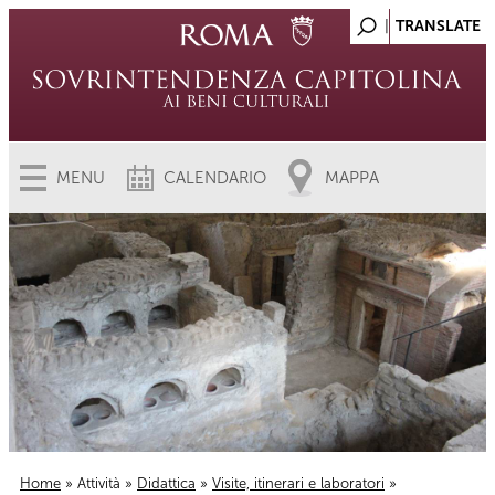
MENU
CALENDARIO
MAPPA
Home
»
Attività
»
Didattica
»
Visite, itinerari e laboratori
»