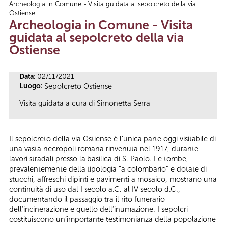
Archeologia in Comune - Visita guidata al sepolcreto della via
Tu sei qui
Ostiense
Archeologia in Comune - Visita
guidata al sepolcreto della via
Ostiense
Data:
02/11/2021
Luogo:
Sepolcreto Ostiense
Visita guidata a cura di Simonetta Serra
Il sepolcreto della via Ostiense è l’unica parte oggi visitabile di
una vasta necropoli romana rinvenuta nel 1917, durante
lavori stradali presso la basilica di S. Paolo. Le tombe,
prevalentemente della tipologia “a colombario” e dotate di
stucchi, affreschi dipinti e pavimenti a mosaico, mostrano una
continuità di uso dal I secolo a.C. al IV secolo d.C.,
documentando il passaggio tra il rito funerario
dell’incinerazione e quello dell’inumazione. I sepolcri
costituiscono un’importante testimonianza della popolazione