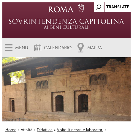
MENU
CALENDARIO
MAPPA
Home
»
Attività
»
Didattica
»
Visite, itinerari e laboratori
»