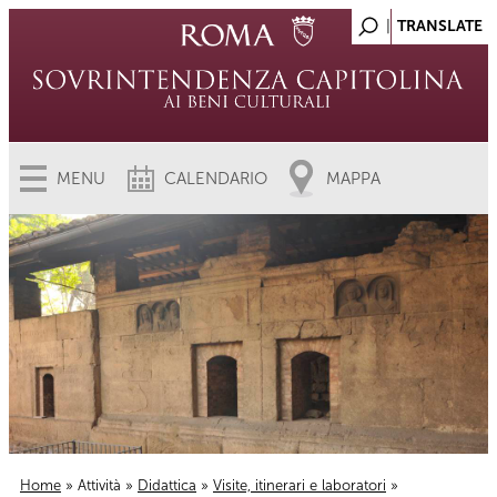
MENU
CALENDARIO
MAPPA
Home
»
Attività
»
Didattica
»
Visite, itinerari e laboratori
»