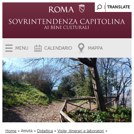
MENU
CALENDARIO
MAPPA
Home
»
Attività
»
Didattica
»
Visite, itinerari e laboratori
»