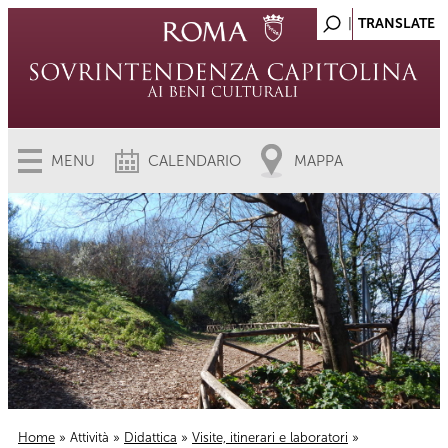
MENU
CALENDARIO
MAPPA
Home
»
Attività
»
Didattica
»
Visite, itinerari e laboratori
»