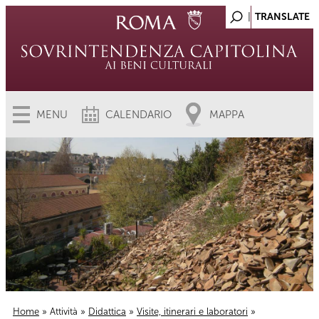
MENU
CALENDARIO
MAPPA
Home
»
Attività
»
Didattica
»
Visite, itinerari e laboratori
»