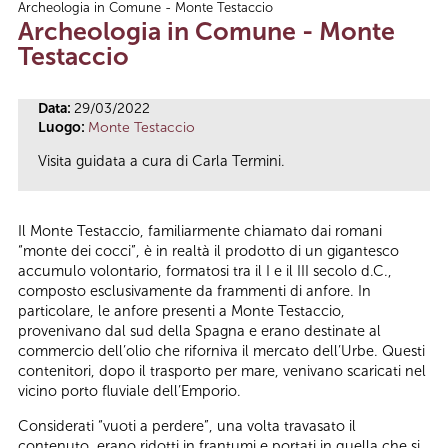
Archeologia in Comune - Monte Testaccio
Tu sei qui
Archeologia in Comune - Monte
Testaccio
Data:
29/03/2022
Luogo:
Monte Testaccio
Visita guidata a cura di Carla Termini.
Il Monte Testaccio, familiarmente chiamato dai romani
“monte dei cocci”, è in realtà il prodotto di un gigantesco
accumulo volontario, formatosi tra il I e il III secolo d.C.,
composto esclusivamente da frammenti di anfore. In
particolare, le anfore presenti a Monte Testaccio,
provenivano dal sud della Spagna e erano destinate al
commercio dell’olio che riforniva il mercato dell’Urbe. Questi
contenitori, dopo il trasporto per mare, venivano scaricati nel
vicino porto fluviale dell’Emporio.
Considerati “vuoti a perdere”, una volta travasato il
contenuto, erano ridotti in frantumi e portati in quella che si