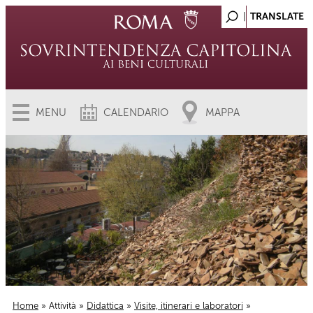
MENU
CALENDARIO
MAPPA
Home
»
Attività
»
Didattica
»
Visite, itinerari e laboratori
»