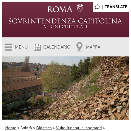
MENU
CALENDARIO
MAPPA
Home
»
Attività
»
Didattica
»
Visite, itinerari e laboratori
»