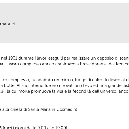
arnabuci.
 nel 1931 durante i lavori eseguiti per realizzare un deposito di sce
oma. Il vasto complesso antico era situato a breve distanza dal lato c
.
questo complesso, fu adattato un mitreo, luogo di culto dedicato al 
a botte. Al suo interno furono ritrovati un rilievo ed una grande la
ia
), la cui morte promuove la vita e la fecondità dell'universo, ancor
e alla chiesa di Santa Maria in Cosmedin)
08
(tutti i giorni dalle 9.00 alle 19.00)