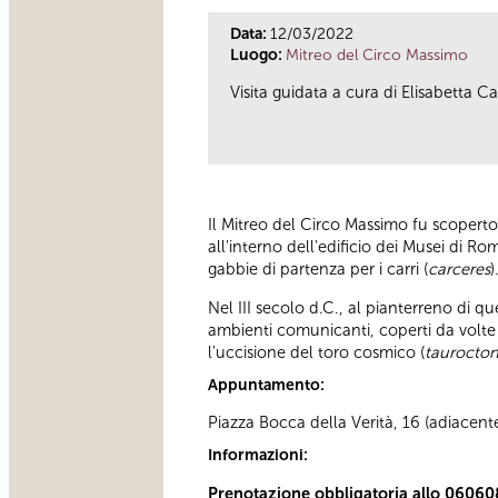
Data:
12/03/2022
Luogo:
Mitreo del Circo Massimo
Visita guidata a cura di Elisabetta C
Il Mitreo del Circo Massimo fu scoperto
all'interno dell'edificio dei Musei di R
gabbie di partenza per i carri (
carceres
)
Nel III secolo d.C., al pianterreno di 
ambienti comunicanti, coperti da volte 
l'uccisione del toro cosmico (
taurocton
Appuntamento:
Piazza Bocca della Verità, 16 (adiacent
Informazioni:
Prenotazione obbligatoria allo 0606