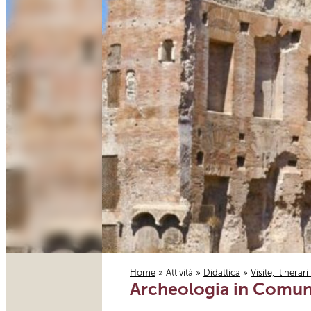
Home
»
Attività
»
Didattica
»
Visite, itinerar
Archeologia in Comune
Tu sei qui