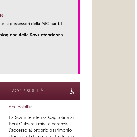
ne
te ai possessori della MIC card. Le
eologiche della Sovrintendenza
link
ACCESSIBILITÀ
Accessibilità
La Sovrintendenza Capitolina ai
Beni Culturali mira a garantire
l’accesso al proprio patrimonio
storico-artistico da parte del più