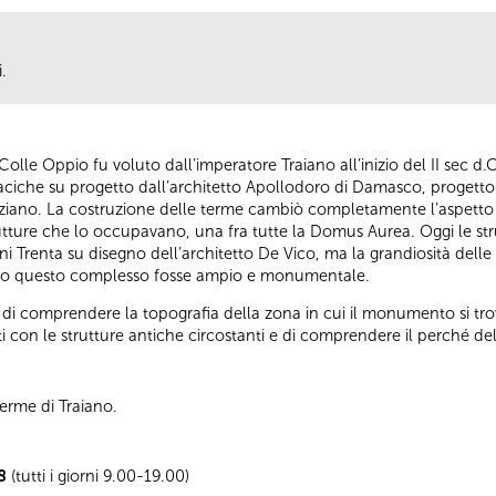
.
olle Oppio fu voluto dall’imperatore Traiano all’inizio del II sec d.
daciche su progetto dall’architetto Apollodoro di Damasco, progetto 
eziano. La costruzione delle terme cambiò completamente l’aspetto 
rutture che lo occupavano, una fra tutte la Domus Aurea. Oggi le st
nni Trenta su disegno dell’architetto De Vico, ma la grandiosità dell
o questo complesso fosse ampio e monumentale.
di comprendere la topografia della zona in cui il monumento si trov
rti con le strutture antiche circostanti e di comprendere il perché
erme di Traiano.
08
(tutti i giorni 9.00-19.00)