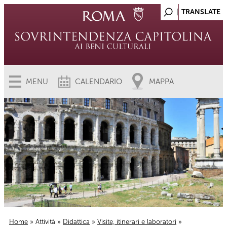
MENU
CALENDARIO
MAPPA
Home
»
Attività
»
Didattica
»
Visite, itinerari e laboratori
»