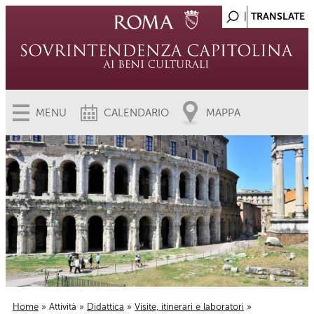
MENU
CALENDARIO
MAPPA
Home
»
Attività
»
Didattica
»
Visite, itinerari e laboratori
»