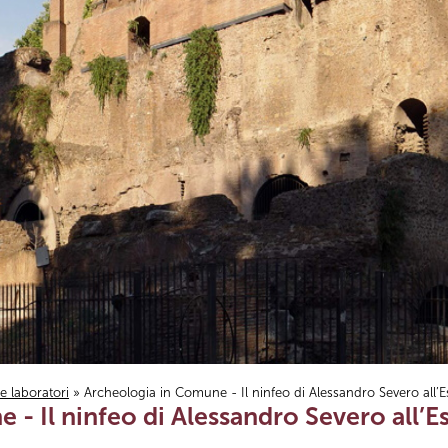
i e laboratori
» Archeologia in Comune - Il ninfeo di Alessandro Severo all’E
- Il ninfeo di Alessandro Severo all’E