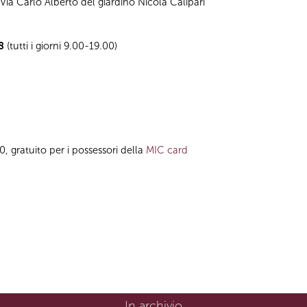
Via Carlo Alberto del giardino Nicola Calipari
08
(tutti i giorni 9.00-19.00)
00, gratuito per i possessori della
MIC card
In archivio