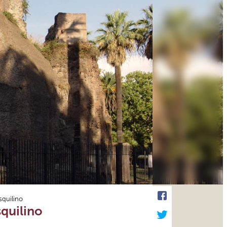
squilino
squilino