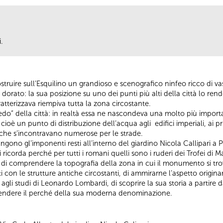
.
truire sull’Esquilino un grandioso e scenografico ninfeo ricco di va
orato: la sua posizione su uno dei punti più alti della città lo ren
atterizzava riempiva tutta la zona circostante.
redo” della città: in realtà essa ne nascondeva una molto più impor
ioè un punto di distribuzione dell’acqua agli edifici imperiali, ai pr
e che s’incontravano numerose per le strade.
ngono gl’imponenti resti all’interno del giardino Nicola Callipari a 
 ricorda perché per tutti i romani quelli sono i ruderi dei Trofei di Ma
di comprendere la topografia della zona in cui il monumento si trov
ti con le strutture antiche circostanti, di ammirarne l’aspetto origina
 agli studi di Leonardo Lombardi, di scoprire la sua storia a partire
prendere il perché della sua moderna denominazione.