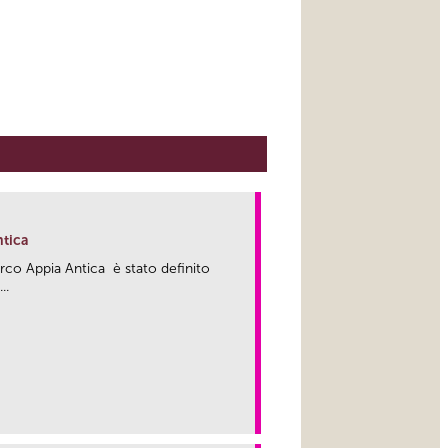
ntica
arco Appia Antica è stato definito
..
link