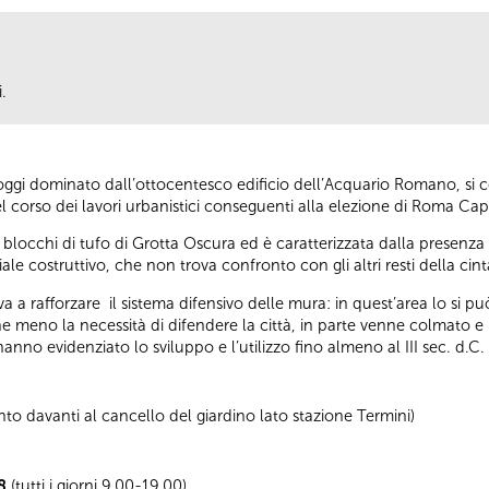
.
oggi dominato dall’ottocentesco edificio dell’Acquario Romano, si c
 corso dei lavori urbanistici conseguenti alla elezione di Roma Capit
 blocchi di tufo di Grotta Oscura ed è caratterizzata dalla presenza 
iale costruttivo, che non trova confronto con gli altri resti della ci
 a rafforzare il sistema difensivo delle mura: in quest’area lo si p
e meno la necessità di difendere la città, in parte venne colmato e
i hanno evidenziato lo sviluppo e l’utilizzo fino almeno al III sec. d.C.
o davanti al cancello del giardino lato stazione Termini)
8
(tutti i giorni 9.00-19.00)