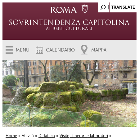
MENU
CALENDARIO
MAPPA
Home
»
Attività
»
Didattica
»
Visite, itinerari e laboratori
»