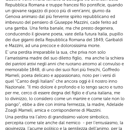
Repubblica Romana e truppe francesi filo pontificie, quando
un giovane ragazzo di poco più di vent’anni, giunto da
Genova animato dal più fervente spirito repubblicano ed
imbevuto del pensiero di Giuseppe Mazzini, cade ferito ad
una gamba. Una ferita banale, ma che presto degenera,
conducendo il giovane poeta, vate della futura Italia, pupillo
dei due giganti della Repubblica Romana del 1849, Garibaldi
e Mazzini, ad una precoce e dolorosissima morte.
E’ una perdita irreparabile la sua, che priva non solo
l’amatissima madre del suo diletto figlio, ma anche la schiera
dei patrioti attivi negli anni che ruotano attorno al convulso e
memorabile 1848, di uno dei suoi fiori più freschi, Goffredo
Mameli, poeta delicato e appassionato, noto per i versi di
quel “Canto degli Italiani” che ancora oggi è il nostro inno
Nazionale. “Il mio dolore è profondo e lo tengo sacro e tutto
per me, cerco di essere degna del figlio e d’una italiana, me
lo divinizzo, lo considero come un martire e come tale non lo
piango”, ebbe a dire con intima fermezza, la madre, Adelaide
Zoagli Mameli, amica e corrispondente di Mazzini.
Una perdita tra l’altro di grandissimo valore simbolico,
percepita come tale anche dal nemico - per l’entusiasmo, la
giovinezza, l’acume politico e la gentilezza dell’animo, per la