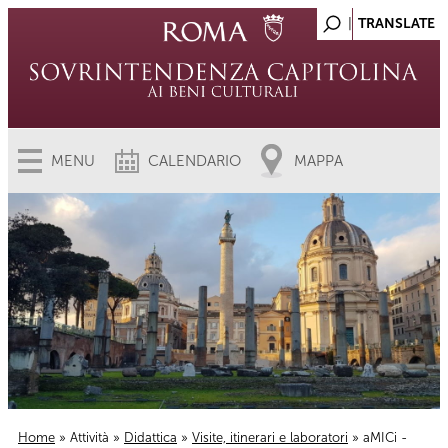
MENU
CALENDARIO
MAPPA
Home
»
Attività
»
Didattica
»
Visite, itinerari e laboratori
» aMICi -