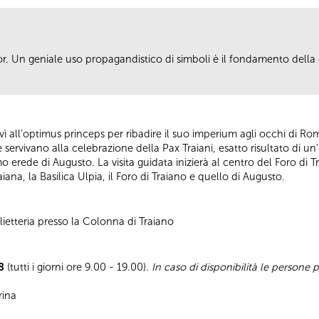
or. Un geniale uso propagandistico di simboli è il fondamento della c
rvì all’optimus princeps per ribadire il suo imperium agli occhi di R
he servivano alla celebrazione della Pax Traiani, esatto risultato di 
mo erede di Augusto. La visita guidata inizierà al centro del Foro di T
ana, la Basilica Ulpia, il Foro di Traiano e quello di Augusto.
ietteria presso la Colonna di Traiano
8
(tutti i giorni ore 9.00 - 19.00).
In caso di disponibilità le persone
rina