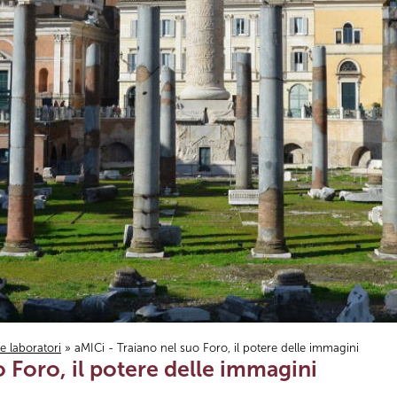
i e laboratori
» aMICi - Traiano nel suo Foro, il potere delle immagini
o Foro, il potere delle immagini