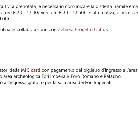
ll’attività prenotata, è necessario comunicare la disdetta tramite emai
ov. ore 8.30 - 17.00/ ven. ore 8.30 - 13.30). In alternativa, è nece
9.00)
tolina in collaborazione con
Zètema Progetto Cultura
ssori della
MIC card
con pagamento del biglietto d’ingresso all’area
so area archeologica Fori Imperiali/ Foro Romano e Palatino.
 all'ingresso gratuito per la sola area dei Fori Imperiali.