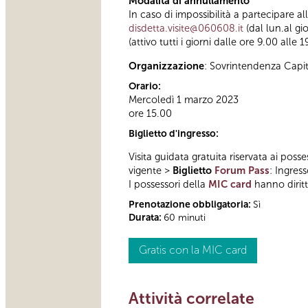
Modalità di annullamento
In caso di impossibilità a partecipare a
disdetta.visite@060608.it
(dal lun.al gi
(attivo tutti i giorni dalle ore 9.00 alle 1
Organizzazione
: Sovrintendenza Capi
Orario:
Mercoledì 1 marzo 2023
ore 15.00
Biglietto d'ingresso:
Visita guidata gratuita riservata ai posse
vigente >
Biglietto
Forum Pass
: Ingres
I possessori della
MIC card
hanno diritto
Prenotazione obbligatoria:
Sì
Durata:
60 minuti
Gratis con la MIC card
Attività correlate