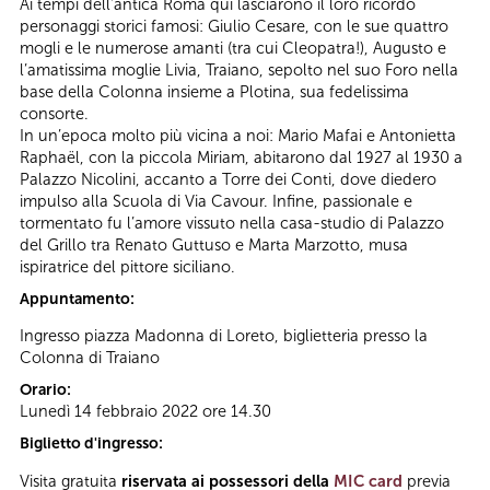
Ai tempi dell’antica Roma qui lasciarono il loro ricordo
personaggi storici famosi: Giulio Cesare, con le sue quattro
mogli e le numerose amanti (tra cui Cleopatra!), Augusto e
l’amatissima moglie Livia, Traiano, sepolto nel suo Foro nella
base della Colonna insieme a Plotina, sua fedelissima
consorte.
In un’epoca molto più vicina a noi: Mario Mafai e Antonietta
Raphaël, con la piccola Miriam, abitarono dal 1927 al 1930 a
Palazzo Nicolini, accanto a Torre dei Conti, dove diedero
impulso alla Scuola di Via Cavour. Infine, passionale e
tormentato fu l’amore vissuto nella casa-studio di Palazzo
del Grillo tra Renato Guttuso e Marta Marzotto, musa
ispiratrice del pittore siciliano.
Appuntamento:
Ingresso piazza Madonna di Loreto, biglietteria presso la
Colonna di Traiano
Orario:
Lunedì 14 febbraio 2022 ore 14.30
Biglietto d'ingresso:
Visita gratuita
riservata ai possessori della
MIC card
previa