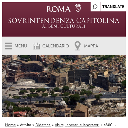
MENU
CALENDARIO
MAPPA
Home
»
Attività
»
Didattica
»
Visite, itinerari e laboratori
» aMICi -