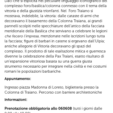
Daci che si esplicita nel peculiare linguaggio iconografico del
complesso foro/basilica/colonna connesso con il tema della
vittoria e della giustizia trionfanti. Nel Foro Traiano si
mostrava, indelebile, la vittoria: dalle cataste di armi che
decoravano il basamento della Colonna Traiana, ai grandi
pannelli scolpiti nelle specchiature dell’attico della facciata
meridionale della Basilica che servivano a celebrare le legioni
che fecero l’impresa
, menzionate nelle iscrizioni lungo tutta
la facciata; figure di barbari in catene si ergevano dall’Ulpia;
antiche allegorie di Vittoria decoravano gli spazi del
complesso. Il prodotto di tale esaltazione mitica e guerresca
divenne la celebrazione della Pax Traiani, esatto risultato di
un’espansione vittoriosa basata su una guerra giusta
strumento necessario per integrare nella civiltà e nei costumi
romani le popolazioni barbariche.
Appuntamento:
Ingresso piazza Madonna di Loreto, biglietteria presso la
Colonna di Traiano. Percorso con barriere architettoniche
Informazioni:
Prenotazione obbligatoria allo 060608
(tutti i giorni dalle