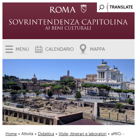
MENU
CALENDARIO
MAPPA
Home
»
Attività
»
Didattica
»
Visite, itinerari e laboratori
» aMICi -