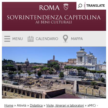
MENU
CALENDARIO
MAPPA
Home
»
Attività
»
Didattica
»
Visite, itinerari e laboratori
» aMICi -