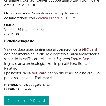
chiamare il Contact Center 060608 (attivo tutti i giorni dalle
ore 9.00 alle 19.00)
Organizzazione
: Sovrintendenza Capitolina in
collaborazione con
Zètema Progetto Cultura
Orario:
Venerdì 24 febbraio 2023
ore 11.00
Biglietto d'ingresso:
Visita guidata gratuita riservata ai possessori della
MIC card
con pagamento del biglietto d’ingresso all’area archeologica
secondo la tariffazione vigente >
Biglietto
Forum Pass
:
Ingresso area archeologica Fori Imperiali/ Foro Romano e
Palatino.
I possessori della
MIC card
hanno diritto all'ingresso gratuito
per la sola area dei Fori Imperiali.
Prenotazione obbligatoria:
Sì
Durata:
90 minuti
Gratis con la MIC card