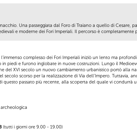
ernacchio. Una passeggiata dal Foro di Traiano a quello di Cesare, pa
dievali e moderne dei Fori Imperiali. Il percorso è completamente pr
’immenso complesso dei Fori Imperiali iniziò un lento ma profondi
o in piedi e furono inglobate in nuove costruzioni. Lungo il Medioevo
a fine del XVI secolo un nuovo cambiamento urbanistico portò alla na
el secolo scorso per la realizzazione di Via dell’Impero. Tuttavia, a
 di questo passato più recente, alla scoperta del quale vi condurrà un
a archeologica
8
(tutti i giorni ore 9.00 - 19.00)