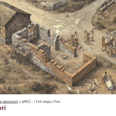
i e laboratori
» aMICi - I Fori dopo i Fori
ori