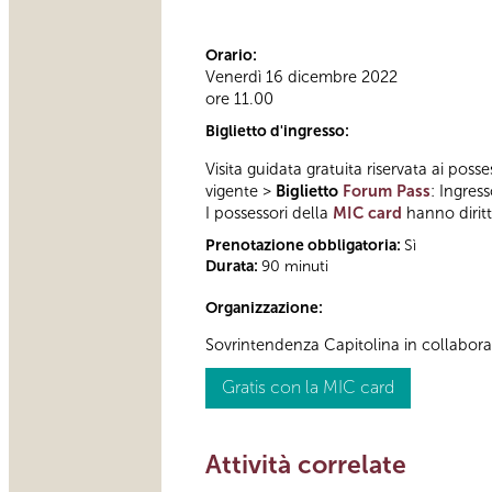
Orario:
Venerdì 16 dicembre 2022
ore 11.00
Biglietto d'ingresso:
Visita guidata gratuita riservata ai posse
vigente >
Biglietto
Forum Pass
: Ingres
I possessori della
MIC card
hanno diritto
Prenotazione obbligatoria:
Sì
Durata:
90 minuti
Organizzazione:
Sovrintendenza Capitolina in collabor
Gratis con la MIC card
Attività correlate