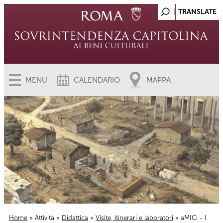
MENU
CALENDARIO
MAPPA
Home
»
Attività
»
Didattica
»
Visite, itinerari e laboratori
» aMICi - I