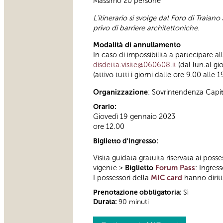
Massimo 20 persone
L’itinerario si svolge dal Foro di Trai
privo di barriere architettoniche.
Modalità di annullamento
In caso di impossibilità a partecipare a
disdetta.visite@060608.it
(dal lun.al gi
(attivo tutti i giorni dalle ore 9.00 alle 1
Organizzazione
: Sovrintendenza Capi
Orario:
Giovedì 19 gennaio 2023
ore 12.00
Biglietto d'ingresso:
Visita guidata gratuita riservata ai posse
vigente >
Biglietto
Forum Pass
: Ingres
I possessori della
MIC card
hanno diritto
Prenotazione obbligatoria:
Sì
Durata:
90 minuti