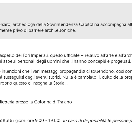
Corsaro; archeologa della Sovrintendenza Capitolina accompagna alla
ente privo di barriere architettoniche.
 aspetto dei Fori Imperiali, quello ufficiale – relativo all’arte e all’
i aspetti personali degli uomini che li hanno concepiti e progettati.
e le intenzioni che i vari messaggi propagandistici sottendono, così c
susseguirsi degli eventi storici. Nulla è cambiato, il culto della pro
proprio questo ci insegna la Storia…
ietteria presso la Colonna di Traiano
8
(tutti i giorni ore 9.00 - 19.00).
In caso di disponibilità le persone