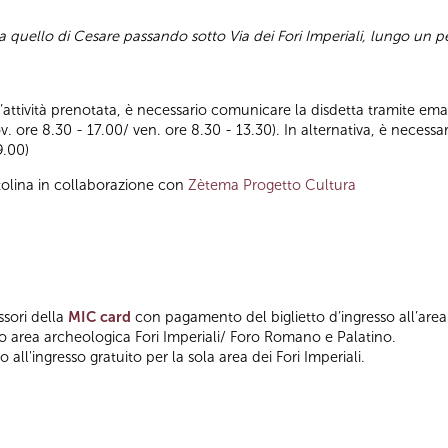
ano a quello di Cesare passando sotto Via dei Fori Imperiali, lungo u
ll’attività prenotata, è necessario comunicare la disdetta tramite emai
ov. ore 8.30 - 17.00/ ven. ore 8.30 - 13.30). In alternativa, è nece
9.00)
tolina in collaborazione con
Zètema Progetto Cultura
ssori della
MIC card
con pagamento del biglietto d’ingresso all’area
so area archeologica Fori Imperiali/ Foro Romano e Palatino.
 all'ingresso gratuito per la sola area dei Fori Imperiali.