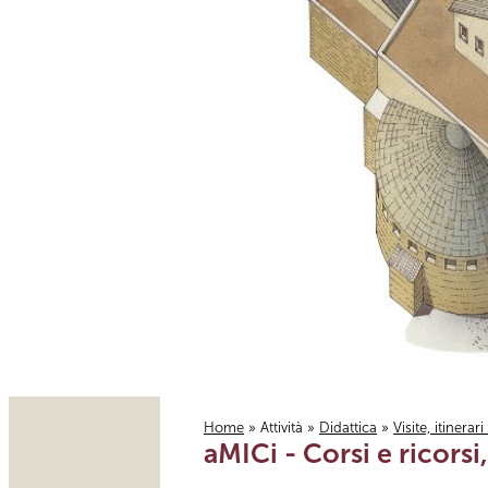
Home
»
Attività
»
Didattica
»
Visite, itinerar
aMICi - Corsi e ricorsi,
Tu sei qui