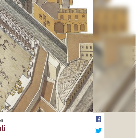
li
li