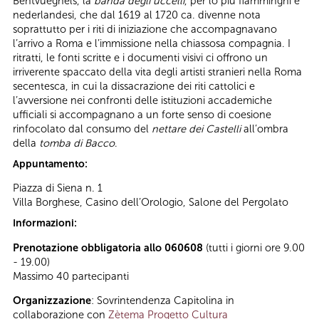
Bentvueghels, la
banda degli uccelli
, per lo più fiamminghi e
nederlandesi, che dal 1619 al 1720 ca. divenne nota
soprattutto per i riti di iniziazione che accompagnavano
l’arrivo a Roma e l’immissione nella chiassosa compagnia. I
ritratti, le fonti scritte e i documenti visivi ci offrono un
irriverente spaccato della vita degli artisti stranieri nella Roma
secentesca, in cui la dissacrazione dei riti cattolici e
l’avversione nei confronti delle istituzioni accademiche
ufficiali si accompagnano a un forte senso di coesione
rinfocolato dal consumo del
nettare dei Castelli
all’ombra
della
tomba di Bacco
.
Appuntamento:
Piazza di Siena n. 1
Villa Borghese, Casino dell’Orologio, Salone del Pergolato
Informazioni:
Prenotazione obbligatoria allo 060608
(tutti i giorni ore 9.00
- 19.00)
Massimo 40 partecipanti
Organizzazione
: Sovrintendenza Capitolina in
collaborazione con
Zètema Progetto Cultura