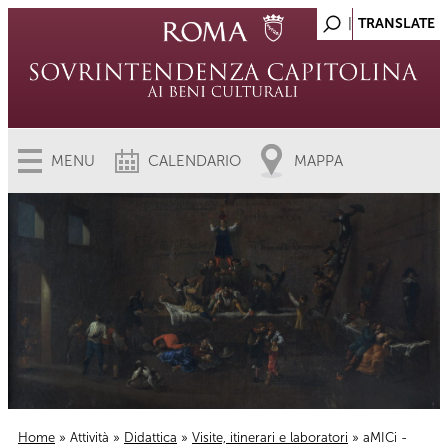
MENU
CALENDARIO
MAPPA
Home
»
Attività
»
Didattica
»
Visite, itinerari e laboratori
» aMICi -