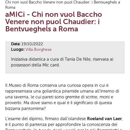
Chi non vuol Baccho Venere non puol Chaudier: i Bentvueghels a
Tu sei qui
Roma
aMICi - Chi non vuol Baccho
Venere non puol Chaudier: i
Bentvueghels a Roma
Data:
19/10/2022
Luogo:
Villa Borghese
Iniziativa didattica a cura di Tania De Nile, riservata ai
possessori della Mic card.
Il Museo di Roma conserva una curiosa opera in cui è
rappresentata una goliardica piramide umana all’interno di
una taverna, le cui pareti sono gremite di scritte, motti e
proverbi. Ma dove siamo e qual è il significato di questa
bizzarra pantomima?
L’esame del dipinto, firmato dall’olandese
Roeland van Laer
,
è il punto di partenza per approfondire la conoscenza dei